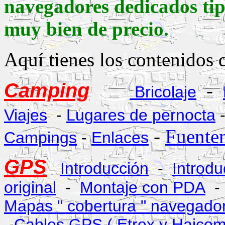
navegadores dedicados ti
muy bien de precio.
Aquí tienes los contenidos 
Camping
-
Bricolaje
Viajes
-
Lugares de pernocta
-
Fuente
Campings
-
Enlaces
GPS
Introducción
-
Introd
original
-
Montaje con PDA
Mapas " cobertura " navegado
-
Cables GPS ( Etrex y Haic