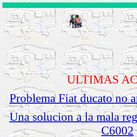
Bi
ULTIMAS A
Problema Fiat ducato no a
Una solucion a la mala re
C6002