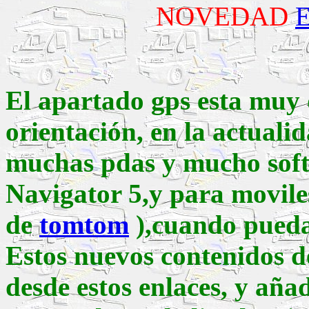
NOVEDAD
E
l apartado gps esta muy 
orientación, en la actuali
muchas pdas y mucho sof
Navigator 5,y para movil
de
tomtom
),cuando pueda
Estos nuevos contenidos d
desde estos enlaces, y añad